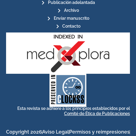
Publicación adelantada
Archivo
Enviar manuscrito
Contacto
for its stakeholders.
publications, governed by and
of web-based scholary
ensures the long-term survival
CLOCKSS is a dak archive that
Esta revista se adhiere a los principios establecidos por el
Comité de Ética de Publicaciones
Copyright 2026
Aviso Legal
Permisos y reimpresiones