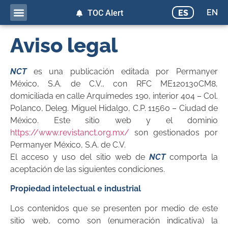
EN
ES
TOC Alert
Aviso legal
NCT
es una publicación editada por Permanyer
México, S.A. de C.V., con RFC ME120130CM8,
domiciliada en calle Arquímedes 190, interior 404 – Col.
Polanco, Deleg. Miguel Hidalgo, C.P. 11560 – Ciudad de
México. Este sitio web y el dominio
https://www.revistanct.org.mx/
son gestionados por
Permanyer México, S.A. de C.V.
El acceso y uso del sitio web de
NCT
comporta la
aceptación de las siguientes condiciones.
Propiedad intelectual e industrial
Los contenidos que se presenten por medio de este
sitio web, como son (enumeración indicativa) la