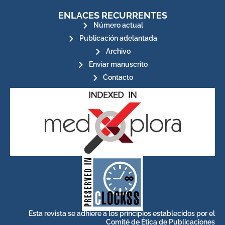
ENLACES RECURRENTES
Número actual
Publicación adelantada
Archivo
Enviar manuscrito
Contacto
for its stakeholders.
publications, governed by and
of web-based scholary
ensures the long-term survival
CLOCKSS is a dak archive that
Esta revista se adhiere a los principios establecidos por el
Comité de Ética de Publicaciones