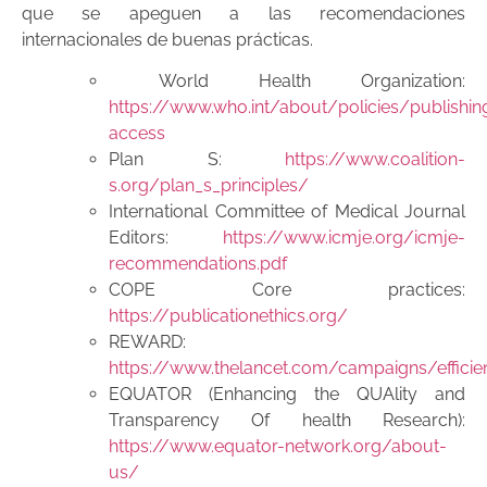
que se apeguen a las recomendaciones
internacionales de buenas prácticas.
World Health Organization:
https://www.who.int/about/policies/publishi
access
Plan S:
https://www.coalition-
s.org/plan_s_principles/
International Committee of Medical Journal
Editors:
https://www.icmje.org/icmje-
recommendations.pdf
COPE Core practices:
https://publicationethics.org/
REWARD:
https://www.thelancet.com/campaigns/efficie
EQUATOR (Enhancing the QUAlity and
Transparency Of health Research):
https://www.equator-network.org/about-
us/