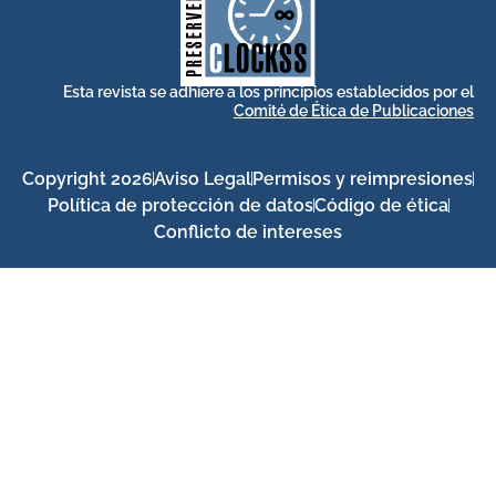
for its stakeholders.
publications, governed by and
of web-based scholary
ensures the long-term survival
CLOCKSS is a dak archive that
Esta revista se adhiere a los principios establecidos por el
Comité de Ética de Publicaciones
Copyright 2026
Aviso Legal
Permisos y reimpresiones
Política de protección de datos
Código de ética
Conflicto de intereses