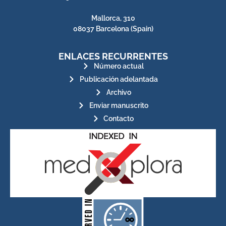
Mallorca, 310
08037 Barcelona (Spain)
ENLACES RECURRENTES
Número actual
Publicación adelantada
Archivo
Enviar manuscrito
Contacto
for its stakeholders.
publications, governed by and
of web-based scholary