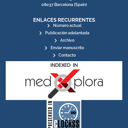
08037 Barcelona (Spain)
ENLACES RECURRENTES
Número actual
Publicación adelantada
Archivo
Enviar manuscrito
Contacto
for its stakeholders.
publications, governed by and
of web-based scholary
ensures the long-term survival
CLOCKSS is a dak archive that