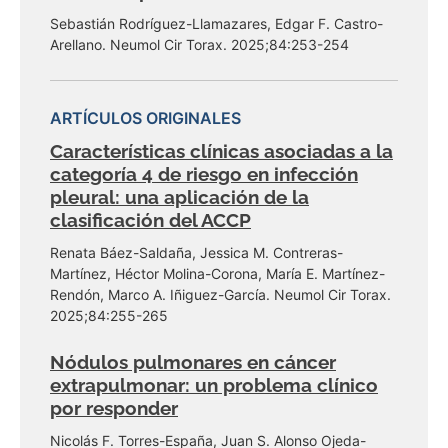
Sebastián Rodríguez-Llamazares, Edgar F. Castro-
Arellano. Neumol Cir Torax. 2025;84:253-254
ARTÍCULOS ORIGINALES
Características clínicas asociadas a la
categoría 4 de riesgo en infección
pleural: una aplicación de la
clasificación del ACCP
Renata Báez-Saldaña, Jessica M. Contreras-
Martínez, Héctor Molina-Corona, María E. Martínez-
Rendón, Marco A. Iñiguez-García. Neumol Cir Torax.
2025;84:255-265
Nódulos pulmonares en cáncer
extrapulmonar: un problema clínico
por responder
Nicolás F. Torres-España, Juan S. Alonso Ojeda-