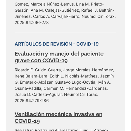
Gómez, Marcela Núñez-Lemus, Lina M. Prieto-
Garzón, Ana M. Callejas-Gutiérrez, Rafael J. Beltrán-
Jiménez, Carlos A. Carvajal-Fierro. Neumol Cir Torax.
2025;84:266-278
ARTÍCULOS DE REVISIÓN - COVID-19
Evaluación y manejo del paciente
grave con COVID-19
Ricardo E. Guido-Guerra, Jorge Morales-Hernández,
Irene Balam-Lara, Edith L. Nicolás-Martínez, Jazmín
G. Emeterio-Alcázar, Gustavo Lugo-Goytia, Iván A.
Osuna-Padilla, Carmen M. Hernández-Cárdenas,
Josué D. Cadeza-Aguilar. Neumol Cir Torax.
2025;84:279-286
Ventilación mecánica invasiva en
COVID-19
Sebastián Rodríguez-Llamazares, Luis J. Arroyo-