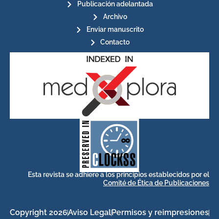
Publicación adelantada
Archivo
Enviar manuscrito
Contacto
for its stakeholders.
publications, governed by and
of web-based scholary
ensures the long-term survival
CLOCKSS is a dak archive that
Esta revista se adhiere a los principios establecidos por el
Comité de Ética de Publicaciones
Copyright 2026
Aviso Legal
Permisos y reimpresiones