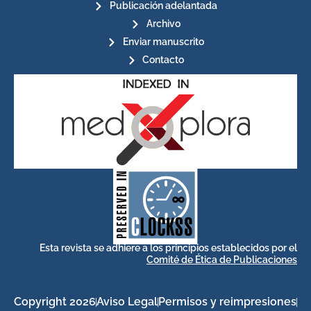
Publicación adelantada
Archivo
Enviar manuscrito
Contacto
for its stakeholders.
publications, governed by and
of web-based scholary
ensures the long-term survival
CLOCKSS is a dak archive that
Esta revista se adhiere a los principios establecidos por el
Comité de Ética de Publicaciones
Copyright 2026
Aviso Legal
Permisos y reimpresiones