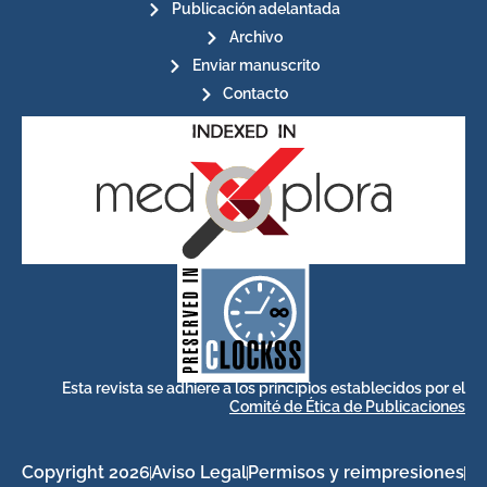
Publicación adelantada
Archivo
Enviar manuscrito
Contacto
for its stakeholders.
publications, governed by and
of web-based scholary
ensures the long-term survival
CLOCKSS is a dak archive that
Esta revista se adhiere a los principios establecidos por el
Comité de Ética de Publicaciones
Copyright 2026
Aviso Legal
Permisos y reimpresiones