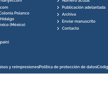
manyer.com
Número actual
.com
Publicación adelantada
Colonia Polanco
Archivo
 Hidalgo
Enviar manuscrito
xico (México)
Contacto
pain)
isos y reimpresiones
Política de protección de datos
Códig