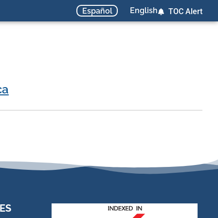
English
Español
TOC Alert
ca
ES