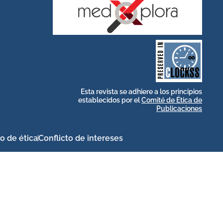
stakeholders.
by and for its
publications, governed
web-based scholary
long-term survival of
archive that ensures the
CLOCKSS is a dak
Esta revista se adhiere a los principios
establecidos por el
Comité de Ética de
Publicaciones
o de ética
Conflicto de intereses