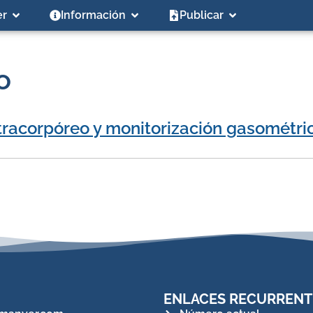
er
Información
Publicar
o
extracorpóreo y monitorización gasométri
ENLACES RECURRENT