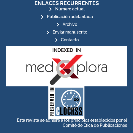
ENLACES RECURRENTES
Número actual
Publicación adelantada
Archivo
Enviar manuscrito
Contacto
for its stakeholders.
publications, governed by and
of web-based scholary
ensures the long-term survival
CLOCKSS is a dak archive that
Esta revista se adhiere a los principios establecidos por el
Comité de Ética de Publicaciones