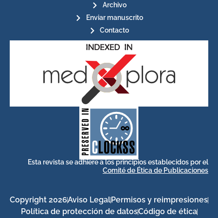
Archivo
Enviar manuscrito
Contacto
for its stakeholders.
publications, governed by and
of web-based scholary
ensures the long-term survival
CLOCKSS is a dak archive that
Esta revista se adhiere a los principios establecidos por el
Comité de Ética de Publicaciones
Copyright 2026
Aviso Legal
Permisos y reimpresiones
Política de protección de datos
Código de ética