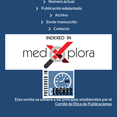
Número actual
Publicación adelantada
Archivo
Enviar manuscrito
Contacto
for its stakeholders.
publications, governed by and
of web-based scholary
ensures the long-term survival
CLOCKSS is a dak archive that
Esta revista se adhiere a los principios establecidos por el
Comité de Ética de Publicaciones