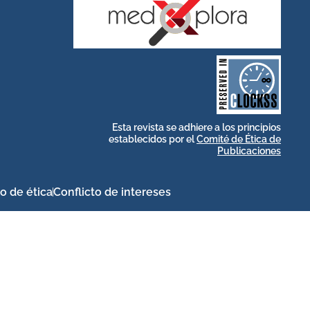
stakeholders.
by and for its
publications, governed
web-based scholary
long-term survival of
archive that ensures the
CLOCKSS is a dak
Esta revista se adhiere a los principios
establecidos por el
Comité de Ética de
Publicaciones
o de ética
Conflicto de intereses