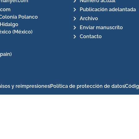
manyer.com
Número actual
.com
Publicación adelantada
Colonia Polanco
Archivo
 Hidalgo
Enviar manuscrito
xico (México)
Contacto
pain)
isos y reimpresiones
Política de protección de datos
Códig