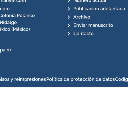
manyer.com
Número actual
.com
Publicación adelantada
Colonia Polanco
Archivo
 Hidalgo
Enviar manuscrito
xico (México)
Contacto
pain)
isos y reimpresiones
Política de protección de datos
Códig