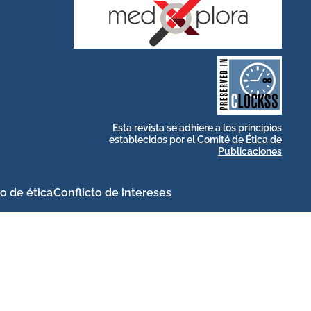
stakeholders.
by and for its
publications, governed
web-based scholary
long-term survival of
archive that ensures the
CLOCKSS is a dak
Esta revista se adhiere a los principios
establecidos por el
Comité de Ética de
Publicaciones
o de ética
Conflicto de intereses