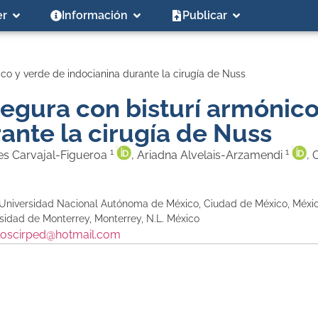
er
Información
Publicar
ico y verde de indocianina durante la cirugía de Nuss
segura con bisturí armónico
ante la cirugía de Nuss
1
1
es Carvajal-Figueroa
, Ariadna Alvelais-Arzamendi
, 
o, Universidad Nacional Autónoma de México, Ciudad de México, Méxi
sidad de Monterrey, Monterrey, N.L. México
loscirped@hotmail.com