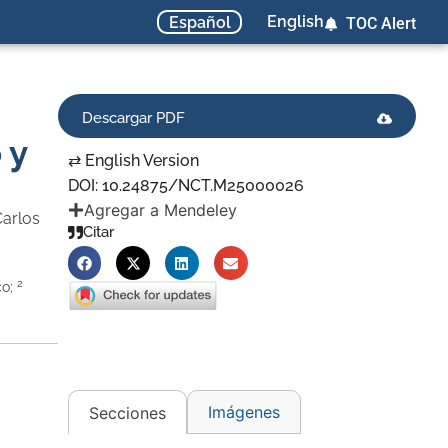
English
Español
TOC Alert
Descargar PDF
 y
⇄ English Version
DOI: 10.24875/NCT.M25000026
Agregar a Mendeley
Carlos
Citar
2
co;
Imágenes
Secciones