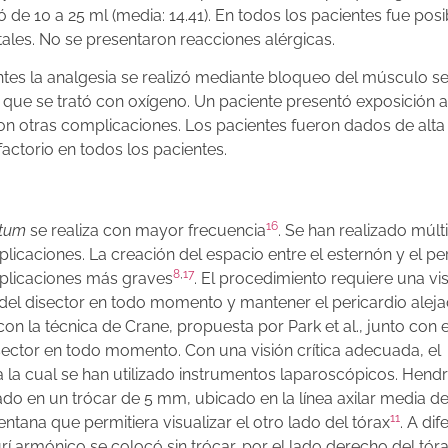
́ de 10 a 25 ml (media: 14.41). En todos los pacientes fue posi
stales. No se presentaron reacciones alérgicas.
antes la analgesia se realizó mediante bloqueo del músculo se
e se trató con oxígeno. Un paciente presentó exposición a
ron otras complicaciones. Los pacientes fueron dados de alta 
sfactorio en todos los pacientes.
16
atum
se realiza con mayor frecuencia
. Se han realizado múlt
plicaciones. La creación del espacio entre el esternón y el pe
8
,
17
plicaciones más graves
. El procedimiento requiere una vis
nta del disector en todo momento y mantener el pericardio alej
con la técnica de Crane, propuesta por Park et al., junto con 
isector en todo momento. Con una visión crítica adecuada, el
a la cual se han utilizado instrumentos laparoscópicos. Hend
locado en un trócar de 5 mm, ubicado en la línea axilar media d
11
ntana que permitiera visualizar el otro lado del tórax
. A dif
́ armónico se colocó sin trócar, por el lado derecho del tóra