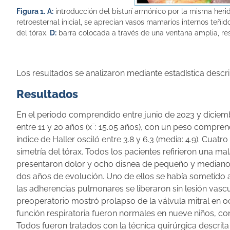
Figura 1.
A:
introducción del bisturí armónico por la misma heri
retroesternal inicial, se aprecian vasos mamarios internos teñi
del tórax.
D:
barra colocada a través de una ventana amplia, re
Los resultados se analizaron mediante estadística descri
Resultados
En el periodo comprendido entre junio de 2023 y dicie
entre 11 y 20 años (x¯: 15.05 años), con un peso compren
índice de Haller osciló entre 3.8 y 6.3 (media: 4.9). Cuat
simetría del tórax. Todos los pacientes refirieron una m
presentaron dolor y ocho disnea de pequeño y mediano
dos años de evolución. Uno de ellos se había sometido a
las adherencias pulmonares se liberaron sin lesión vasc
preoperatorio mostró prolapso de la válvula mitral en o
función respiratoria fueron normales en nueve niños, co
Todos fueron tratados con la técnica quirúrgica descrita