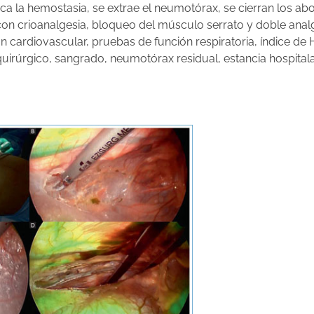
ica la hemostasia, se extrae el neumotórax, se cierran los ab
ta con crioanalgesia, bloqueo del músculo serrato y doble analg
n cardiovascular, pruebas de función respiratoria, índice de H
irúrgico, sangrado, neumotórax residual, estancia hospitala