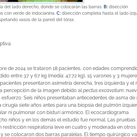
da del lado derecho, donde se colocarán las barras.
B:
disección
dos con verde de indocianina.
C:
disección completa hasta el lado izq
spetando vasos de la pared del tórax.
ptiva.
mbre de 2024 se trataron 18 pacientes, con edades comprendi
dido entre 37 y 67 kg (media: 47.72 kg), 15 varones y 3 mujere
ro pacientes presentaron asimetría derecha, tres izquierda y el 
ala percepción de la imagen debido al
pectus excavatum
; nue
 esfuerzo. Seis niños presentaban antecedentes de asma de 
 cirugía siete años antes para una biopsia del pulmón izquie
ular ni pulmonar con bisturí armónico. El ecocardiograma
cho niños y en los demás el estudio fue normal. Las pruebas
n restricción respiratoria leve en cuatro y moderada en otros 
 y se colocaron dos barras paralelas. El tiempo quirúrgico var