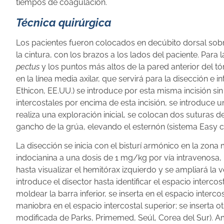
tiempos de coagulación.
Técnica quirúrgica
Los pacientes fueron colocados en decúbito dorsal sobr
la cintura, con los brazos a los lados del paciente. Para l
pectus
y los puntos más altos de la pared anterior del t
en la línea media axilar, que servirá para la disección e
Ethicon, EE.UU.) se introduce por esta misma incisión sin t
intercostales por encima de esta incisión, se introduce
realiza una exploración inicial, se colocan dos suturas 
gancho de la grúa, elevando el esternón (sistema Easy c
La disección se inicia con el bisturí armónico en la z
indocianina a una dosis de 1 mg/kg por vía intravenosa, l
hasta visualizar el hemitórax izquierdo y se ampliará la
introduce el disector hasta identificar el espacio intercos
moldear la barra inferior, se inserta en el espacio inter
maniobra en el espacio intercostal superior; se inserta 
modificada de Parks, Primemed, Seúl, Corea del Sur). Am