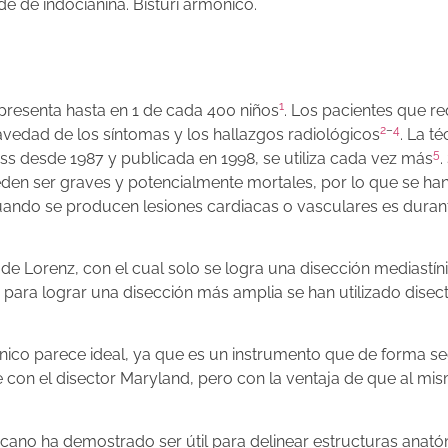
de de indocianina. Bisturí armónico.
1
esenta hasta en 1 de cada 400 niños
. Los pacientes que r
2
–
4
avedad de los síntomas y los hallazgos radiológicos
. La te
5
s desde 1987 y publicada en 1998, se utiliza cada vez más
.
en ser graves y potencialmente mortales, por lo que se ha
uando se producen lesiones cardiacas o vasculares es durant
e Lorenz, con el cual solo se logra una disección mediastín
ara lograr una disección más amplia se han utilizado disec
mónico parece ideal, ya que es un instrumento que de forma s
 que con el disector Maryland, pero con la ventaja de que al mi
rcano ha demostrado ser útil para delinear estructuras anato