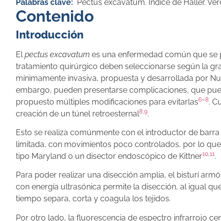
Palabras clave:
Pectus excavatum. Índice de Haller. Ver
Contenido
Introducción
El
pectus excavatum
es una enfermedad común que se pr
tratamiento quirúrgico deben seleccionarse según la gr
mínimamente invasiva, propuesta y desarrollada por Nus
embargo, pueden presentarse complicaciones, que pued
6
–
8
propuesto múltiples modificaciones para evitarlas
. C
8
,
9
creación de un túnel retroesternal
.
Esto se realiza comúnmente con el introductor de barra d
limitada, con movimientos poco controlados, por lo que p
10
,
11
tipo Maryland o un disector endoscópico de Kittner
.
Para poder realizar una disección amplia, el bisturí ar
con energía ultrasónica permite la disección, al igual
tiempo separa, corta y coagula los tejidos.
Por otro lado, la fluorescencia de espectro infrarrojo ce