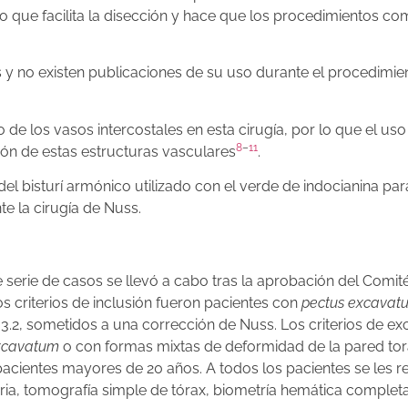
 lo que facilita la disección y hace que los procedimientos c
s y no existen publicaciones de su uso durante el procedimie
 de los vasos intercostales en esta cirugía, por lo que el uso
8
–
11
ción de estas estructuras vasculares
.
del bisturí armónico utilizado con el verde de indocianina par
e la cirugía de Nuss.
serie de casos se llevó a cabo tras la aprobación del Comite
Los criterios de inclusión fueron pacientes con
pectus excavat
 3.2, sometidos a una corrección de Nuss. Los criterios de exc
xcavatum
o con formas mixtas de deformidad de la pared tora
 pacientes mayores de 20 años. A todos los pacientes se les re
ia, tomografía simple de tórax, biometría hemática complet