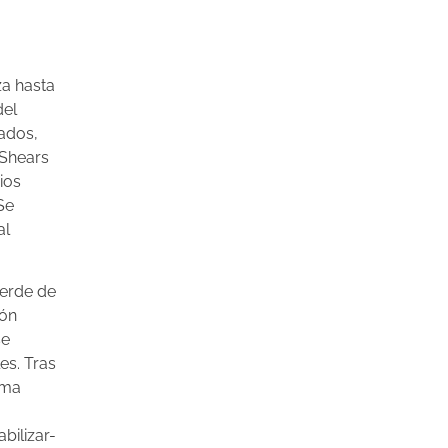
za hasta
del
lados,
0 Shears
cios
Se
al
verde de
ón
se
es. Tras
sma
bilizar-