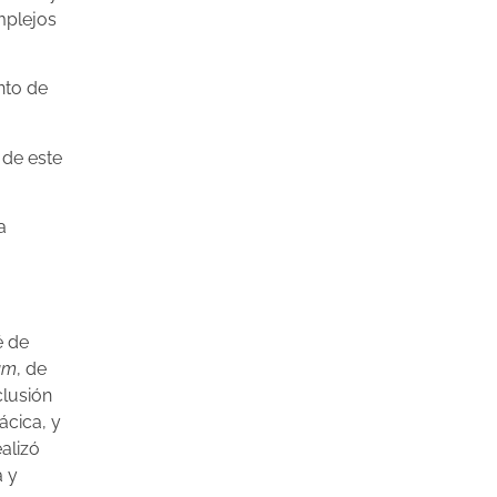
omplejos
nto de
 de este
a
́ de
um
, de
lusión
́cica, y
alizó
a y