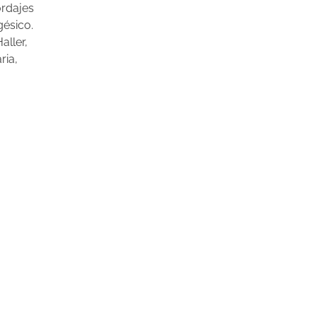
ordajes
ésico.
aller,
ria,