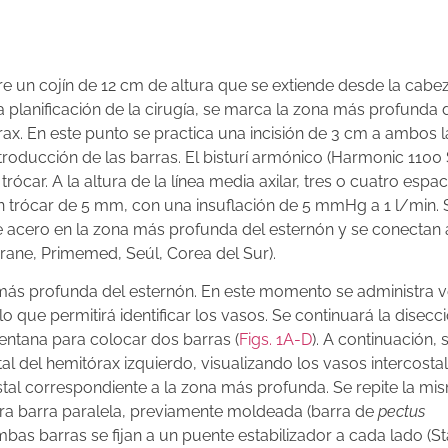
e un cojín de 12 cm de altura que se extiende desde la cabe
a planificación de la cirugía, se marca la zona más profunda 
órax. En este punto se practica una incisión de 3 cm a ambos 
 introducción de las barras. El bisturí armónico (Harmonic 110
rócar. A la altura de la línea media axilar, tres o cuatro espa
 un trócar de 5 mm, con una insuflación de 5 mmHg a 1 l/min. 
de acero en la zona más profunda del esternón y se conectan 
rane, Primemed, Seúl, Corea del Sur).
ona más profunda del esternón. En este momento se administra 
o que permitirá identificar los vasos. Se continuará la disecci
 ventana para colocar dos barras (
Figs. 1A-D
). A continuación, 
tal del hemitórax izquierdo, visualizando los vasos intercostal
costal correspondiente a la zona más profunda. Se repite la mi
otra barra paralela, previamente moldeada (barra de
pectus
bas barras se fijan a un puente estabilizador a cada lado (Sta