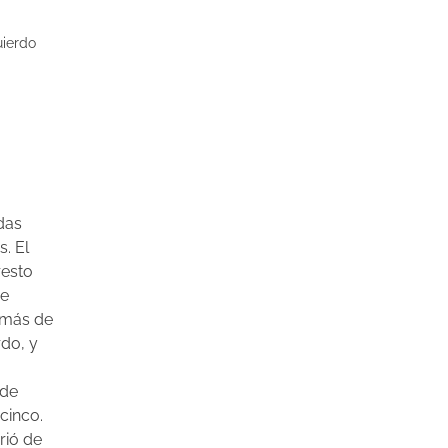
uierdo
das
s. El
resto
ve
más de
rdo, y
 de
cinco.
ió de