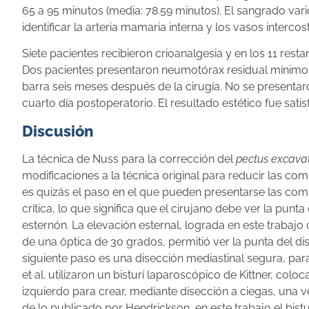
65 a 95 minutos (media: 78.59 minutos). El sangrado vario
identificar la arteria mamaria interna y los vasos interco
Siete pacientes recibieron crioanalgesia y en los 11 rest
Dos pacientes presentaron neumotórax residual mínimo qu
barra seis meses después de la cirugía. No se presenta
cuarto día postoperatorio. El resultado estético fue sati
Discusión
La técnica de Nuss para la corrección del
pectus excav
modificaciones a la técnica original para reducir las com
es quizás el paso en el que pueden presentarse las com
crítica, lo que significa que el cirujano debe ver la pu
esternón. La elevación esternal, lograda en este trabajo 
de una óptica de 30 grados, permitió ver la punta del d
siguiente paso es una disección mediastinal segura, par
et al. utilizaron un bisturí laparoscópico de Kittner, co
izquierdo para crear, mediante disección a ciegas, una ve
de lo publicado por Hendrickson, en este trabajo el bisturi