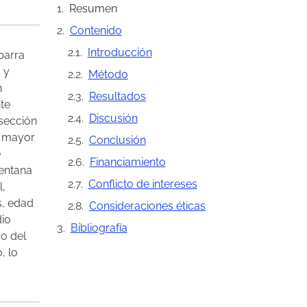
Resumen
Contenido
Introducción
barra
 y
Método
n
Resultados
nte
Discusión
isección
r mayor
Conclusión
e
Financiamiento
ventana
Conflicto de intereses
l,
s, edad
Consideraciones éticas
dio
Bibliografía
o del
, lo