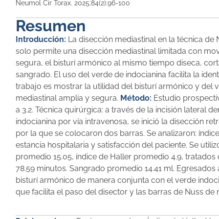
Neumol Cir Torax. 2025;84(2):96-100
Resumen
Introducción:
La disección mediastinal en la técnica de 
solo permite una disección mediastinal limitada con mo
segura, el bisturí armónico al mismo tiempo diseca, cor
sangrado. El uso del verde de indocianina facilita la iden
trabajo es mostrar la utilidad del bisturí armónico y del
mediastinal amplia y segura.
Método:
Estudio prospectiv
a 3.2. Técnica quirúrgica: a través de la incisión lateral 
indocianina por vía intravenosa, se inició la disección re
por la que se colocaron dos barras. Se analizaron: índic
estancia hospitalaria y satisfacción del paciente. Se utiliz
promedio 15.05, índice de Haller promedio 4.9, tratados
78.59 minutos. Sangrado promedio 14.41 ml. Egresados al 
bisturí armónico de manera conjunta con el verde indoci
que facilita el paso del disector y las barras de Nuss d