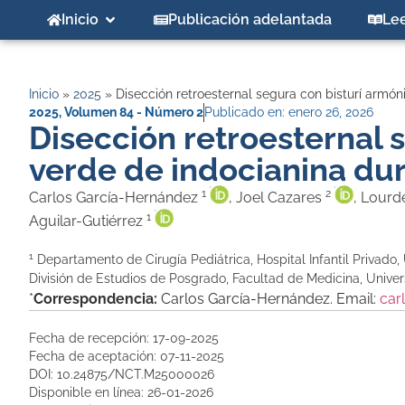
Inicio
Publicación adelantada
Le
Inicio
»
2025
»
Disección retroesternal segura con bisturí armón
2025
,
Volumen 84 - Número 2
Publicado en:
enero 26, 2026
Disección retroesternal 
verde de indocianina dur
1
2
Carlos García-Hernández
, Joel Cazares
, Lourd
1
Aguilar-Gutiérrez
1
Departamento de Cirugía Pediátrica, Hospital Infantil Privad
División de Estudios de Posgrado, Facultad de Medicina, Univer
*
Correspondencia:
Carlos García-Hernández. Email:
car
Fecha de recepción: 17-09-2025
Fecha de aceptación: 07-11-2025
DOI: 10.24875/NCT.M25000026
Disponible en línea: 26-01-2026