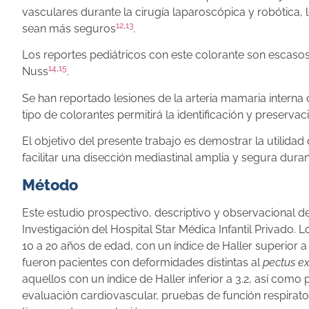
vasculares durante la cirugía laparoscópica y robótica,
12
,
13
sean más seguros
.
Los reportes pediátricos con este colorante son escaso
14
,
15
Nuss
.
Se han reportado lesiones de la arteria mamaria interna o
tipo de colorantes permitirá la identificación y preserva
El objetivo del presente trabajo es demostrar la utilidad 
facilitar una disección mediastinal amplia y segura durant
Método
Este estudio prospectivo, descriptivo y observacional de 
Investigación del Hospital Star Médica Infantil Privado. 
10 a 20 años de edad, con un índice de Haller superior a
fueron pacientes con deformidades distintas al
pectus e
aquellos con un índice de Haller inferior a 3.2, así como
evaluación cardiovascular, pruebas de función respirator