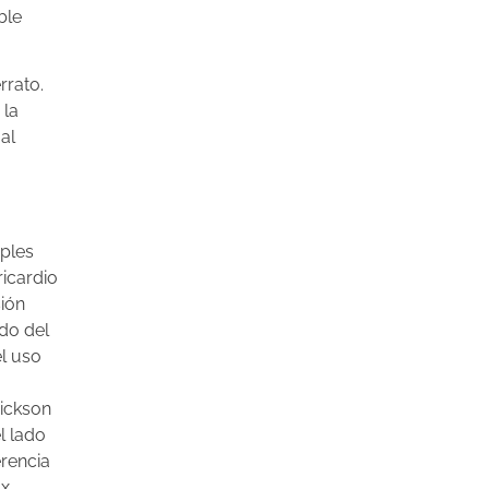
ble
rrato.
 la
al
iples
ricardio
ión
ado del
el uso
rickson
el lado
erencia
x,