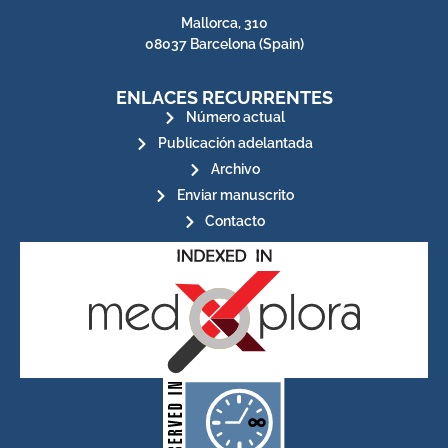
Mallorca, 310
08037 Barcelona (Spain)
ENLACES RECURRENTES
Número actual
Publicación adelantada
Archivo
Enviar manuscrito
Contacto
for its stakeholders.
publications, governed by and
of web-based scholary
ensures the long-term survival