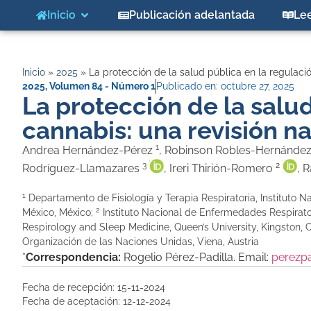
Inicio
Publicación adelantada
Le
Inicio
»
2025
»
La protección de la salud pública en la regulació
2025
,
Volumen 84 - Número 1
Publicado en:
octubre 27, 2025
La protección de la salud
cannabis: una revisión na
1
Andrea Hernández-Pérez
, Robinson Robles-Hernánde
3
2
Rodríguez-Llamazares
, Ireri Thirión-Romero
, 
1
Departamento de Fisiología y Terapia Respiratoria, Instituto 
2
México, México;
Instituto Nacional de Enfermedades Respirato
Respirology and Sleep Medicine, Queen’s University, Kingston,
Organización de las Naciones Unidas, Viena, Austria
*
Correspondencia:
Rogelio Pérez-Padilla. Email:
perezp
Fecha de recepción: 15-11-2024
Fecha de aceptación: 12-12-2024