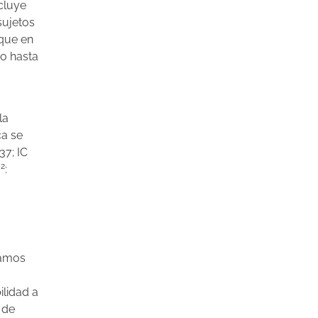
cluye
sujetos
que en
do hasta
la
ca se
37; IC
2
I
:
jamos
ilidad a
 de