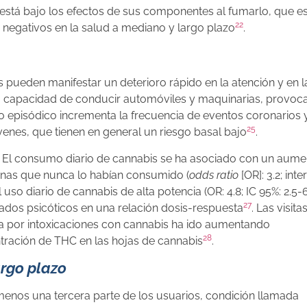
está bajo los efectos de sus componentes al fumarlo, que es 
22
negativos en la salud a mediano y largo plazo
.
 pueden manifestar un deterioro rápido en la atención y en l
la capacidad de conducir automóviles y maquinarias, provo
 episódico incrementa la frecuencia de eventos coronarios y
25
enes, que tienen en general un riesgo basal bajo
.
s. El consumo diario de cannabis se ha asociado con un aume
onas que nunca lo habían consumido (
odds ratio
[OR]: 3.2; int
 uso diario de cannabis de alta potencia (OR: 4.8; IC 95%: 2.5-6
27
dos psicóticos en una relación dosis-respuesta
. Las visita
ca por intoxicaciones con cannabis ha ido aumentando
28
tración de THC en las hojas de cannabis
.
argo plazo
enos una tercera parte de los usuarios, condición llamada