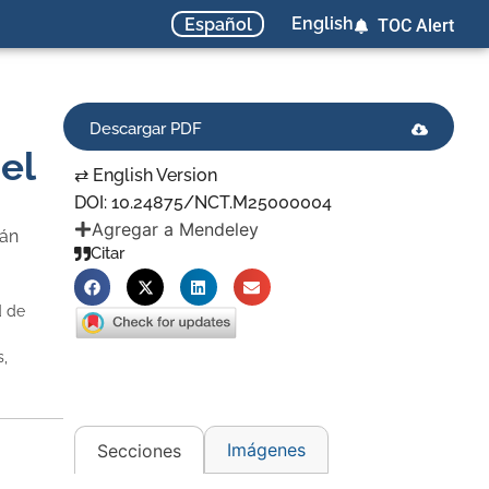
English
Español
TOC Alert
Descargar PDF
el
⇄ English Version
DOI: 10.24875/NCT.M25000004
Agregar a Mendeley
ián
Citar
d de
s,
Imágenes
Secciones