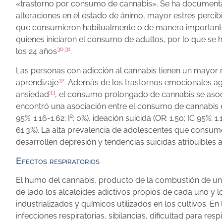
«trastorno por consumo de cannabis». Se ha documentad
alteraciones en el estado de ánimo, mayor estrés percibid
que consumieron habitualmente o de manera importante
quienes iniciaron el consumo de adultos, por lo que se 
30
,
31
los 24 años
.
Las personas con adicción al cannabis tienen un mayor 
32
aprendizaje
. Además de los trastornos emocionales agu
33
ansiedad
, el consumo prolongado de cannabis se asoci
encontró una asociación entre el consumo de cannabis en 
2
95%: 1.16-1.62; I
: 0%), ideación suicida (OR: 1.50; IC 95%: 1.1
61.3%). La alta prevalencia de adolescentes que consu
desarrollen depresión y tendencias suicidas atribuibles
Efectos respiratorios
El humo del cannabis, producto de la combustión de una
de lado los alcaloides adictivos propios de cada uno y lo
industrializados y químicos utilizados en los cultivos. 
infecciones respiratorias, sibilancias, dificultad para r