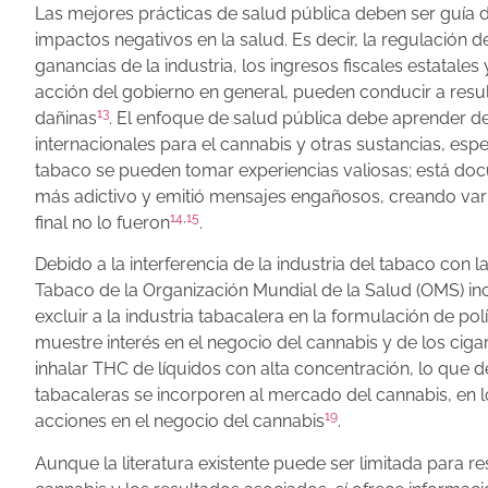
Las mejores prácticas de salud pública deben ser guía 
impactos negativos en la salud. Es decir, la regulación de
ganancias de la industria, los ingresos fiscales estatales
acción del gobierno en general, pueden conducir a resul
13
dañinas
. El enfoque de salud pública debe aprender de
internacionales para el cannabis y otras sustancias, espec
tabaco se pueden tomar experiencias valiosas; está do
más adictivo y emitió mensajes engañosos, creando va
14
,
15
final no lo fueron
.
Debido a la interferencia de la industria del tabaco con 
Tabaco de la Organización Mundial de la Salud (OMS) inc
excluir a la industria tabacalera en la formulación de polí
muestre interés en el negocio del cannabis y de los cigar
inhalar THC de líquidos con alta concentración, lo que d
tabacaleras se incorporen al mercado del cannabis, en 
19
acciones en el negocio del cannabis
.
Aunque la literatura existente puede ser limitada para r