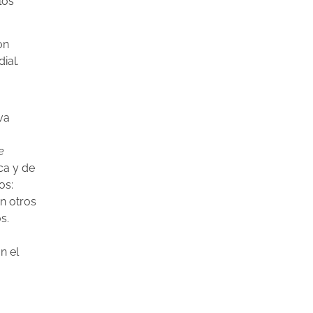
los
on
ial.
va
e
ca y de
os:
on otros
s.
n el