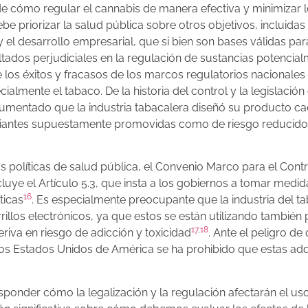
de cómo regular el cannabis de manera efectiva y minimizar 
be priorizar la salud pública sobre otros objetivos, incluidas 
 y el desarrollo empresarial, que si bien son bases válidas par
tados perjudiciales en la regulación de sustancias potencia
 los éxitos y fracasos de los marcos regulatorios nacionales
ialmente el tabaco. De la historia del control y la legislación
cumentado que la industria tabacalera diseñó su producto c
riantes supuestamente promovidas como de riesgo reducido
las políticas de salud pública, el Convenio Marco para el Contr
luye el Artículo 5.3, que insta a los gobiernos a tomar medid
16
ticas
. Es especialmente preocupante que la industria del t
rillos electrónicos, ya que estos se están utilizando también 
17
,
18
eriva en riesgo de adicción y toxicidad
. Ante el peligro de
los Estados Unidos de América se ha prohibido que estas ad
esponder cómo la legalización y la regulación afectarán el us