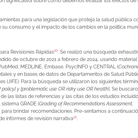
ión significativa sobre cómo debemos evaluar los efectos de 
rramientas para una legislación que proteja la salud pública c
de su consumo y el impacto de los cambios en la política mund
20
para Revisiones Rápidas
. Se realizó una búsqueda exhausti
ndido de octubre de 2021 a febrero de 2024, usando material
tos PubMed, MEDLINE, Embase, PsycINFO y CENTRAL (
Cochran
tales y en bases de datos de Departamentos de Salud Públi
es (JIFE). Para la búsqueda se utilizaron los siguientes términ
 policy] y [problematic use OR risky use OR health
]. Se buscar
 las listas de referencias y las citas de los estudios incluido
el sistema GRADE (
Grading of Recommendations Assessment,
ulos para brindar recomendaciones. Pre-sentamos a continuació
21
 de informes de revisión narrativa
.