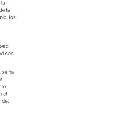
 la
de la
io, los
pero
dad con
 se ha
os
ntó
n el
 del