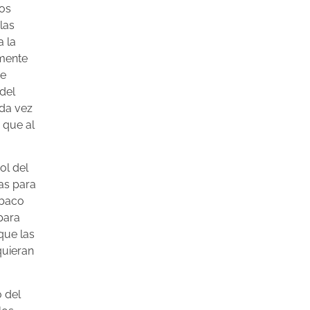
los
las
a la
lmente
 e
 del
ada vez
 que al
ol del
as para
abaco
para
 que las
quieran
o del