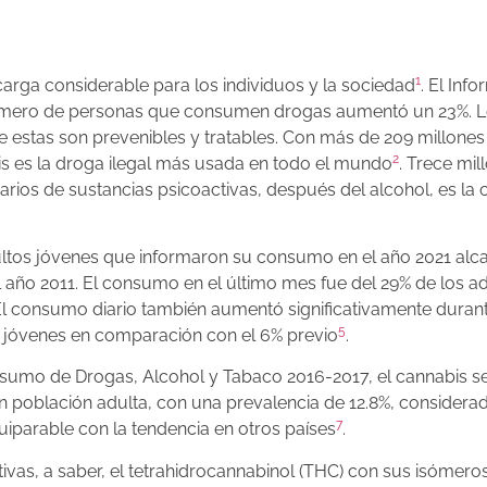
1
arga considerable para los individuos y la sociedad
. El Inf
 número de personas que consumen drogas aumentó un 23%. 
estas son prevenibles y tratables. Con más de 209 millones
2
is es la droga ilegal más usada en todo el mundo
. Trece mil
rios de sustancias psicoactivas, después del alcohol, es la
ultos jóvenes que informaron su consumo en el año 2021 alca
 año 2011. El consumo en el último mes fue del 29% de los a
 El consumo diario también aumentó significativamente duran
5
s jóvenes en comparación con el 6% previo
.
sumo de Drogas, Alcohol y Tabaco 2016-2017, el cannabis s
 población adulta, con una prevalencia de 12.8%, considera
7
quiparable con la tendencia en otros países
.
vas, a saber, el tetrahidrocannabinol (THC) con sus isómero