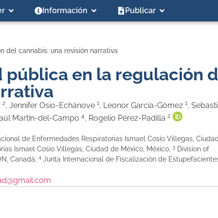
er
Información
Publicar
n del cannabis: una revisión narrativa
 pública en la regulación d
rrativa
2
1
1
z
, Jennifer Osio-Echánove
, Leonor García-Gómez
, Sebast
4
2
Raúl Martín-del-Campo
, Rogelio Pérez-Padilla
Nacional de Enfermedades Respiratorias Ismael Cosío Villegas, Ciuda
3
rias Ismael Cosío Villegas, Ciudad de México, México;
Division of
4
 ON, Canadá;
Junta Internacional de Fiscalización de Estupefaciente
ad@gmail.com