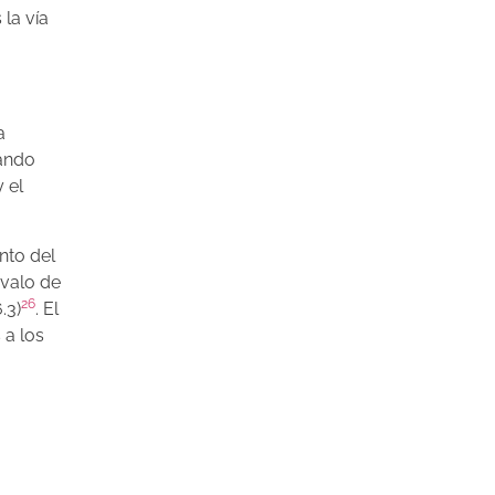
la vía
a
cando
 el
nto del
ervalo de
26
.3)
. El
s a los