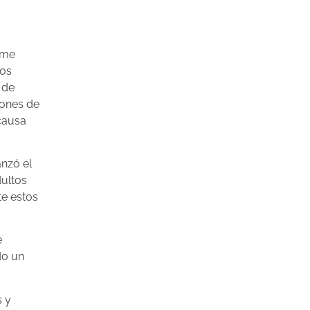
orme
Los
 de
lones de
 causa
nzó el
dultos
te estos
e
do un
s y