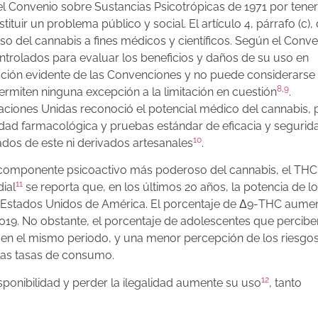
del Convenio sobre Sustancias Psicotrópicas de 1971 por tener
ir un problema público y social. El artículo 4, párrafo (c), 
o del cannabis a fines médicos y científicos. Según el Conven
trolados para evaluar los beneficios y daños de su uso en
lación evidente de las Convenciones y no puede considerarse
8
,
9
 permiten ninguna excepción a la limitación en cuestión
.
aciones Unidas reconoció el potencial médico del cannabis, 
alidad farmacológica y pruebas estándar de eficacia y seguri
10
dos de este ni derivados artesanales
.
componente psicoactivo más poderoso del cannabis, el THC,
11
ial
se reporta que, en los últimos 20 años, la potencia de l
s Estados Unidos de América. El porcentaje de Δ9-THC aume
19. No obstante, el porcentaje de adolescentes que percibe
en el mismo periodo, y una menor percepción de los riesgos
las tasas de consumo.
12
ponibilidad y perder la ilegalidad aumente su uso
, tanto