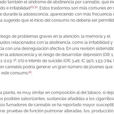
o también el síndrome de abstinencia por cannabis, que in
29
,
30
o e irritabilidad
. Estos trastornos son más comunes en 
 durante la adolescencia, apareciendo con más frecuencia 
ha sugerido que el inicio del consumo no debería ser permiti
riesgo de problemas graves en la atención, la memoria y el
dos relacionados con la abstinencia, como la irritabilidad y 
a con una desregulación afectiva. En una revisión sistemáti
la adolescencia y el riesgo de desarrollar depresión (OR: 1.
2
1-2.03; I
: 0%) e intento de suicidio (OR: 3.46; IC 95%: 1.53-7.84; 
men cannabis podría generar un gran número de jóvenes que
34
 a este consumo
.
 planta, es muy similar en composición al del tabaco, si de
s posibles saborizantes, sustancias añadidas a los cigarrillos
En los fumadores de cannabis se ha reportado mayor susceptib
espirar, pruebas de función pulmonar alteradas, tos, producción