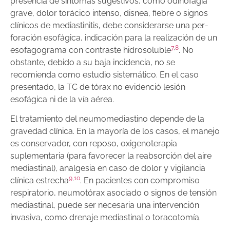
presencia de síntomas sugestivos, como odinofagia
grave, dolor torácico intenso, disnea, fiebre o signos
clínicos de mediastinitis, debe considerarse una per­
foración esofágica, indicación para la realización de un
7
,
8
esofagograma con contraste hidrosoluble
. No
obstante, debido a su baja incidencia, no se
recomienda como estudio sistemático. En el caso
presentado, la TC de tórax no evidenció lesión
esofágica ni de la vía aérea.
El tratamiento del neumomediastino depende de la
gravedad clínica. En la mayoría de los casos, el manejo
es conservador, con reposo, oxigenoterapia
suplemen­taria (para favorecer la reabsorción del aire
media­stinal), analgesia en caso de dolor y vigilancia
9
,
10
clínica estrecha
. En pacientes con compromiso
respiratorio, neumotórax asociado o signos de tensión
mediastinal, puede ser necesaria una intervención
invasiva, como drenaje mediastinal o toracotomía.