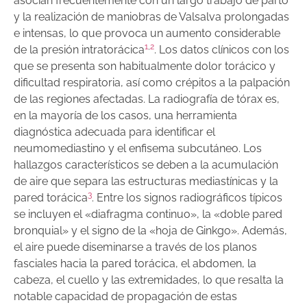
asocian frecuentemente con un largo trabajo de parto
y la realización de maniobras de Valsalva prolongadas
e intensas, lo que provoca un aumento considerable
1
,
2
de la presión intratorácica
. Los datos clínicos con los
que se presenta son habitualmente dolor torácico y
dificultad respiratoria, así como crépitos a la palpación
de las regiones afectadas. La radiografía de tórax es,
en la mayoría de los casos, una herramienta
diagnóstica adecuada para identificar el
neumomediastino y el enfisema subcutáneo. Los
hallazgos característicos se deben a la acumulación
de aire que separa las estructuras mediastínicas y la
3
pared torácica
. Entre los signos radiográficos típicos
se incluyen el «diafragma continuo», la «doble pared
bronquial» y el signo de la «hoja de Ginkgo». Además,
el aire puede diseminarse a través de los planos
fasciales hacia la pared torácica, el abdomen, la
cabeza, el cuello y las extremidades, lo que resalta la
notable capacidad de propagación de estas