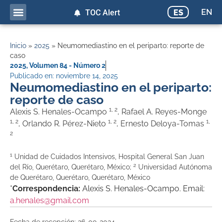
EN
ES
TOC Alert
Inicio
»
2025
»
Neumomediastino en el periparto: reporte de
caso
2025
,
Volumen 84 - Número 2
Publicado en:
noviembre 14, 2025
Neumomediastino en el periparto:
reporte de caso
1, 2
Alexis S. Henales-Ocampo
, Rafael A. Reyes-Monge
1, 2
1, 2
1,
, Orlando R. Pérez-Nieto
, Ernesto Deloya-Tomas
2
1
Unidad de Cuidados Intensivos, Hospital General San Juan
2
del Río, Querétaro, Querétaro, México;
Universidad Autónoma
de Querétaro, Querétaro, Querétaro, México
*
Correspondencia:
Alexis S. Henales-Ocampo. Email:
a.henales@gmail.com