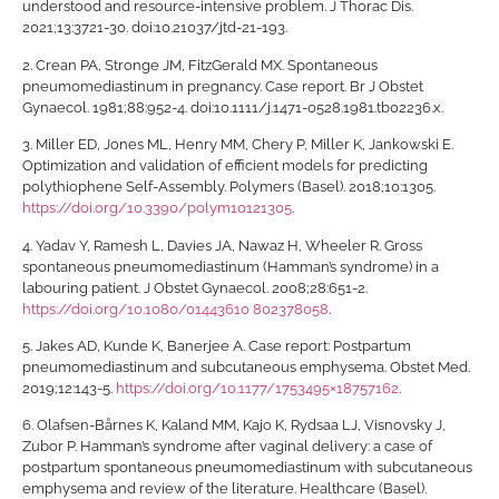
understood and resource-intensive problem. J Thorac Dis.
2021;13:3721-30. doi:10.21037/jtd-21-193.
2.
Crean PA, Stronge JM, FitzGerald MX. Spontaneous
pneumomediastinum in pregnancy. Case report. Br J Obstet
Gynaecol. 1981;88:952-4. doi:10.1111/j.1471-0528.1981.tb02236.x.
3.
Miller ED, Jones ML, Henry MM, Chery P, Miller K, Jankowski E.
Optimization and validation of efficient models for predicting
polythiophene Self-Assembly. Polymers (Basel). 2018;10:1305.
https://doi.org/10.3390/polym10121305
.
4.
Yadav Y, Ramesh L, Davies JA, Nawaz H, Wheeler R. Gross
spontaneous pneumomediastinum (Hamman’s syndrome) in a
labouring patient. J Obstet Gynaecol. 2008;28:651-2.
https://doi.org/10.1080/01443610 802378058
.
5.
Jakes AD, Kunde K, Banerjee A. Case report: Postpartum
pneumomediastinum and subcutaneous emphysema. Obstet Med.
2019;12:143-5.
https://doi.org/10.1177/1753495×18757162
.
6.
Olafsen-Bårnes K, Kaland MM, Kajo K, Rydsaa LJ, Visnovsky J,
Zubor P. Hamman’s syndrome after vaginal delivery: a case of
postpartum spontaneous pneumomediastinum with
subcutaneous
emphysema and review of the literature. Healthcare (Basel).