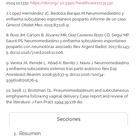
2024;12:1332.
https://doi.org/ 10.3390/healthcare12131332
.
7.
López-Hernández JC, Bedolla-Barajas M. Neumomediastino y
enfisema subcutáneo espontáneos posparto: informe de un caso.
Ginecol Obstet Mex. 2015;83:116-9.
8.
Ross JM, Carloni B, Álvarez MR, Díaz Cavieres Rizzo CD, Seguí MP,
Sauré PS. Neumomediastino y enfisema subcutáneo espontáneo
posparto con neumotórax asociado. Rev Argent Radiol. 2017;81:143-
5. doi:10.1016/j.rard.2016.11.006.
9.
Varela JA, Penide L, Abad A, Benito J, Navia J. Neumomediastino
y enfisema subcutáneo extenso tras parto eutócico. Rev Esp
Anestesiol Reanim. 2008;55:637-9. doi:10.1016/s0034-
9356(08)70676-5.
10.
Seidl JJ, Brotzman GL. Pneumomediastinum and subcutaneous
emphysema following vaginal delivery. Case report and review of
the literature. J Fam Pract. 1994;39:178-80.
Secciones
Resumen