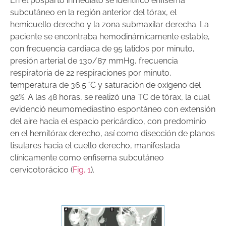
En el posparto inmediato se identificó enfisema
subcutáneo en la región anterior del tórax, el
hemicuello derecho y la zona submaxilar derecha. La
paciente se encontraba hemodinámicamente estable,
con frecuencia cardiaca de 95 latidos por minuto,
presión arterial de 130/87 mmHg, frecuencia
respiratoria de 22 respira­ciones por minuto,
temperatura de 36.5 °C y saturación de oxígeno del
92%. A las 48 horas, se realizó una TC de tórax, la cual
evidenció neumomediastino espontáneo con extensión
del aire hacia el espacio pericárdico, con predominio
en el hemitórax derecho, así como disección de planos
tisulares hacia el cuello derecho, manifestada
clínicamente como enfisema subcutáneo
cervicotorácico (
Fig. 1
).