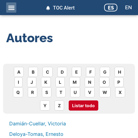
EN
ES
TOC Alert
Autores
A
B
C
D
E
F
G
H
I
J
K
L
M
N
O
P
Q
R
S
T
U
V
W
X
Y
Z
Listar todo
Damián-Cuellar, Victoria
Deloya-Tomas, Ernesto