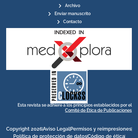
Archivo
Enviar manuscrito
Contacto
for its stakeholders.
publications, governed by and
of web-based scholary
ensures the long-term survival
CLOCKSS is a dak archive that
Esta revista se adhiere a los principios establecidos por el
Comité de Ética de Publicaciones
Copyright 2026
Aviso Legal
Permisos y reimpresiones
Política de protección de datos
Código de ética