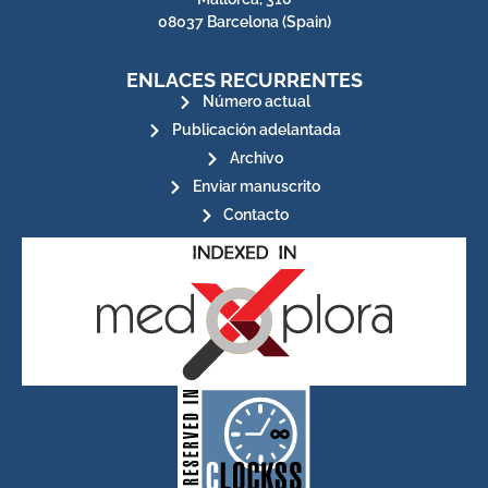
08037 Barcelona (Spain)
ENLACES RECURRENTES
Número actual
Publicación adelantada
Archivo
Enviar manuscrito
Contacto
for its stakeholders.
publications, governed by and
of web-based scholary
ensures the long-term survival
CLOCKSS is a dak archive that