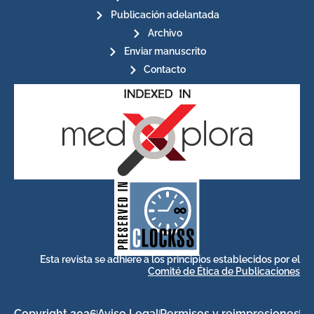
Publicación adelantada
Archivo
Enviar manuscrito
Contacto
for its stakeholders.
publications, governed by and
of web-based scholary
ensures the long-term survival
CLOCKSS is a dak archive that
Esta revista se adhiere a los principios establecidos por el
Comité de Ética de Publicaciones
Copyright 2026
Aviso Legal
Permisos y reimpresiones