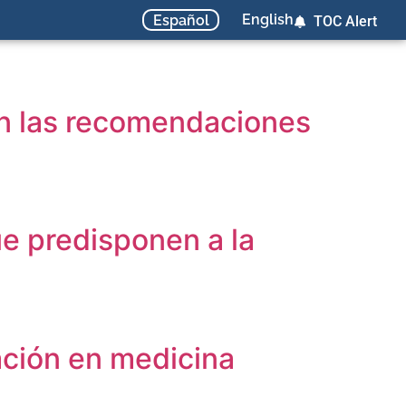
English
Español
TOC Alert
en las recomendaciones
ue predisponen a la
ación en medicina