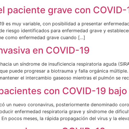
el paciente grave con COVID-
19 es muy variable, con posibilidad a presentar enfermedad
s de riesgo identificados para enfermedad grave y establece
efine como enfermedad grave cuando […]
invasiva en COVID-19
acia un síndrome de insuficiencia respiratoria aguda (SIRA
ue puede progresar a biotrauma y falla orgánica múltiple. 
 mantener el intercambio gaseoso mientras el pulmón se re
 pacientes con COVID-19 bajo
ficó un nuevo coronavirus, posteriormente denominado coro
ducir enfermedad respiratoria grave y síndrome de dificul
. En pocos meses, la rápida propagación del virus y la ele