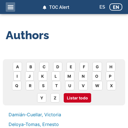
ES
EN
TOC Alert
Authors
A
B
C
D
E
F
G
H
I
J
K
L
M
N
O
P
Q
R
S
T
U
V
W
X
Y
Z
Listar todo
Damián-Cuellar, Victoria
Deloya-Tomas, Ernesto