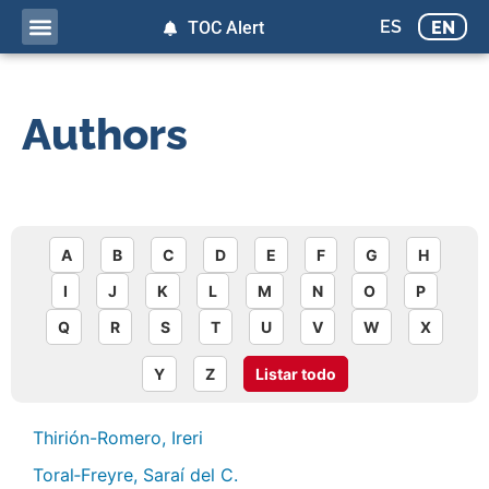
ES
EN
TOC Alert
Authors
A
B
C
D
E
F
G
H
I
J
K
L
M
N
O
P
Q
R
S
T
U
V
W
X
Y
Z
Listar todo
Thirión-Romero, Ireri
Toral‑Freyre, Saraí del C.