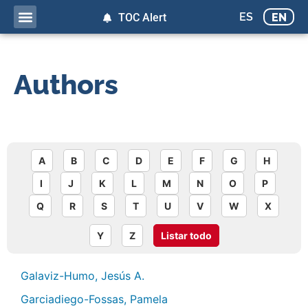
ES
EN
TOC Alert
Authors
A
B
C
D
E
F
G
H
I
J
K
L
M
N
O
P
Q
R
S
T
U
V
W
X
Y
Z
Listar todo
Galaviz-Humo, Jesús A.
Garciadiego-Fossas, Pamela