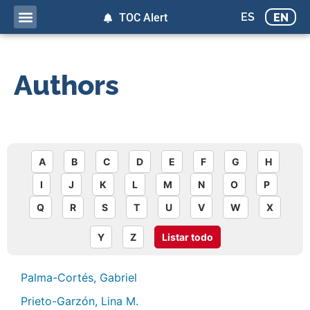
ES
EN
TOC Alert
Authors
A
B
C
D
E
F
G
H
I
J
K
L
M
N
O
P
Q
R
S
T
U
V
W
X
Y
Z
Listar todo
Palma-Cortés, Gabriel
Prieto-Garzón, Lina M.